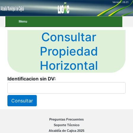
Version: 26.01
Menu
Consultar
Propiedad
Horizontal
Identificacion sin DV:
Preguntas Frecuentes
Soporte Técnico
Alcaldía de
Cajica 2025